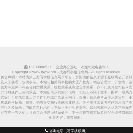
18109080911
企业办公选址，欢迎您致电咨询！
Copyright © www.tpybxjr.cn --成都写字楼信息网-- All rights reserved.
免责声明：本站为第三方写字楼信息展示平台，所提供的信息来源于互联网公开资料
及人工整理，仅供参考。本站与相关写字楼的大厦产权方、物业管理方、开发商、运
营方等主体不存在任何隶属关系、授权关系或商业合作关系，亦不代表其发布任何官
方信息或作出任何承诺。本站所展示的部分信息（包括但不限于文字、图片、联系方
式等）可能来自第三方合作机构或广告展示内容，仅用于信息参考及展示之目的，不
构成任何招商、租赁、销售等交易行为或商业建议。任何主体因参考本站信息而产生
的行为及后果，均由其自行承担，本站不承担相关责任。如相关权利人认为本页面内
容存在不当之处，可通过合法途径联系处理，本平台将在核实后及时配合调整或删除
相关内容，非常感谢。
咨询电话（写字楼顾问）