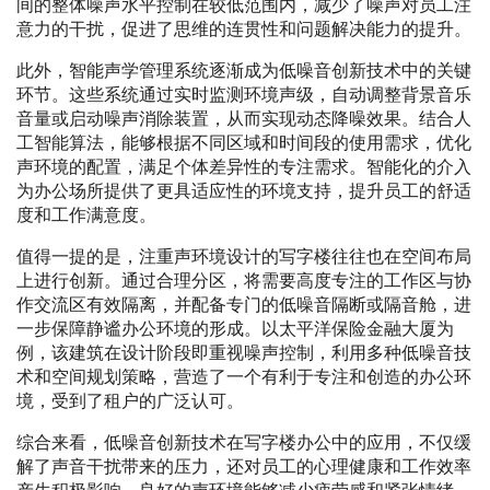
间的整体噪声水平控制在较低范围内，减少了噪声对员工注
意力的干扰，促进了思维的连贯性和问题解决能力的提升。
此外，智能声学管理系统逐渐成为低噪音创新技术中的关键
环节。这些系统通过实时监测环境声级，自动调整背景音乐
音量或启动噪声消除装置，从而实现动态降噪效果。结合人
工智能算法，能够根据不同区域和时间段的使用需求，优化
声环境的配置，满足个体差异性的专注需求。智能化的介入
为办公场所提供了更具适应性的环境支持，提升员工的舒适
度和工作满意度。
值得一提的是，注重声环境设计的写字楼往往也在空间布局
上进行创新。通过合理分区，将需要高度专注的工作区与协
作交流区有效隔离，并配备专门的低噪音隔断或隔音舱，进
一步保障静谧办公环境的形成。以太平洋保险金融大厦为
例，该建筑在设计阶段即重视噪声控制，利用多种低噪音技
术和空间规划策略，营造了一个有利于专注和创造的办公环
境，受到了租户的广泛认可。
综合来看，低噪音创新技术在写字楼办公中的应用，不仅缓
解了声音干扰带来的压力，还对员工的心理健康和工作效率