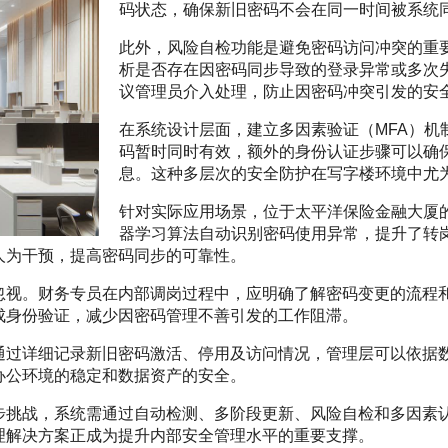
码状态，确保新旧密码不会在同一时间被系统
此外，风险自检功能是避免密码访问冲突的重
析是否存在因密码同步导致的登录异常或多次
议管理员介入处理，防止因密码冲突引发的安
在系统设计层面，建立多因素验证（MFA）机
码暂时同时有效，额外的身份认证步骤可以确
息。这种多层次的安全防护在写字楼环境中尤
针对实际应用场景，位于太平洋保险金融大厦
器学习算法自动识别密码使用异常，提升了转
人为干预，提高密码同步的可靠性。
忽视。财务专员在内部调岗过程中，应明确了解密码变更的流程
成身份验证，减少因密码管理不善引发的工作阻滞。
通过详细记录新旧密码激活、停用及访问情况，管理层可以依据
办公环境的稳定和数据资产的安全。
步挑战，系统需通过自动检测、多阶段更新、风险自检和多因素
理解决方案正成为提升内部安全管理水平的重要支撑。