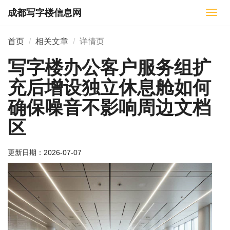
成都写字楼信息网
切
换
导
首页
相关文章
详情页
航
写字楼办公客户服务组扩
充后增设独立休息舱如何
确保噪音不影响周边文档
区
更新日期：
2026-07-07