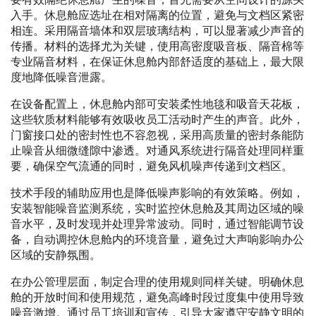
入手。休息舱应选址在相对隔离的位置，避免与文档区紧密
相连。采用隔音墙体和双层玻璃结构，可以显著减少声音的
传播。材料的选择尤为关键，使用高密度吸音板、隔音棉等
专业隔音材料，在保证休息舱内部舒适度的基础上，最大限
度地降低噪音泄露。
在设备配置上，休息舱内部可安装柔性地毯和吸音天花板，
这些软质材料能够有效吸收员工活动时产生的声音。此外，
门窗接口处的密封性也不容忽视，采用高质量的密封条能防
止噪音从细微缝隙中渗透。对通风系统进行隔音处理同样重
要，确保空气流通的同时，避免风机噪声传递到文档区。
技术手段的辅助应用也是降低噪声影响的有效策略。例如，
安装智能噪音监测系统，实时监控休息舱及其周边区域的噪
音水平，及时发现并处理异常波动。同时，通过智能调节设
备，自动调控休息舱内的环境音量，避免过大声响影响办公
区域的安静氛围。
在办公管理层面，制定合理的使用规则同样关键。明确休息
舱的开放时间和使用规范，避免高峰时段过度集中使用导致
噪音激增。通过员工培训和宣传，引导大家遵守安静文明的